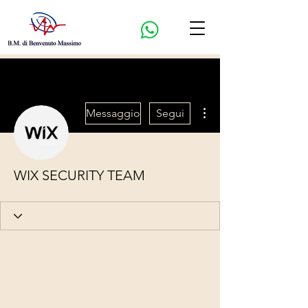
Altre azioni
Messaggio
Segui
WIX SECURITY TEAM