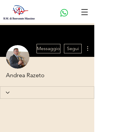
Altre azioni
Messaggio
Segui
Andrea Razeto