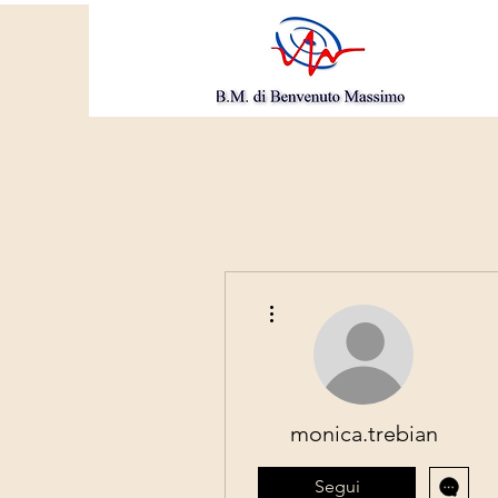
Altre azioni
monica.trebian
Segui