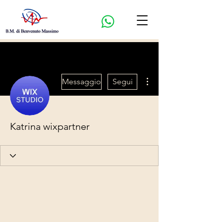
Altre azioni
Messaggio
Segui
Katrina wixpartner