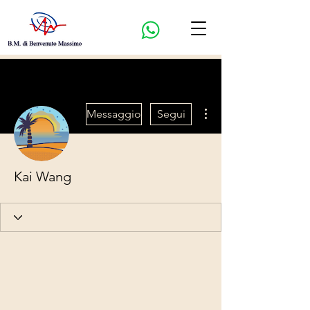
Altre azioni
Messaggio
Segui
Kai Wang