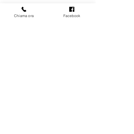
bmimpiantigenova@gmail.com
Chiama ora
Facebook
3405807479