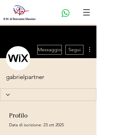
Altre azioni
Messaggio
Segui
gabrielpartner
Profilo
Data di iscrizione: 23 ott 2025