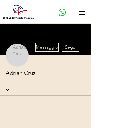
Altre azioni
Messaggio
Segui
Adrian Cruz