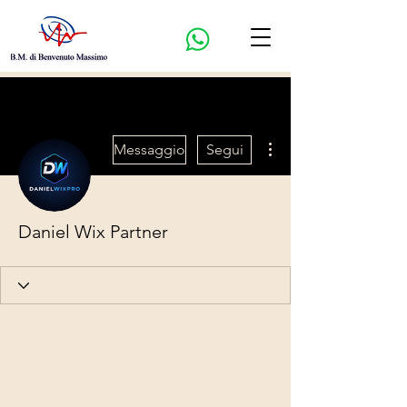
Altre azioni
Messaggio
Segui
Daniel Wix Partner