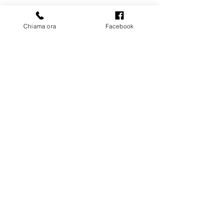
bmimpiantigenova@gmail.com
Chiama ora
Facebook
3405807479