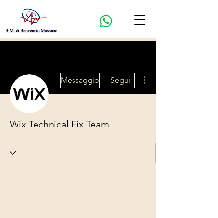
Altre azioni
Messaggio
Segui
Wix Technical Fix Team