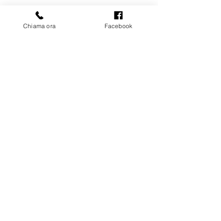
bmimpiantigenova@gmail.com
Chiama ora
Facebook
3405807479