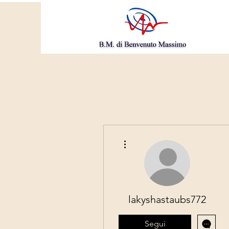
Altre azioni
lakyshastaubs772
Segui